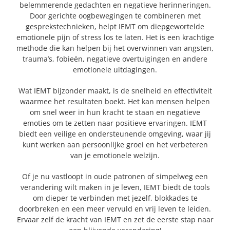
belemmerende gedachten en negatieve herinneringen.
Door gerichte oogbewegingen te combineren met
BLOG
gesprekstechnieken, helpt IEMT om diepgewortelde
emotionele pijn of stress los te laten. Het is een krachtige
methode die kan helpen bij het overwinnen van angsten,
CONTACT
trauma’s, fobieën, negatieve overtuigingen en andere
emotionele uitdagingen.
MAAK AFSPRAAK
Wat IEMT bijzonder maakt, is de snelheid en effectiviteit
waarmee het resultaten boekt. Het kan mensen helpen
om snel weer in hun kracht te staan en negatieve
emoties om te zetten naar positieve ervaringen. IEMT
biedt een veilige en ondersteunende omgeving, waar jij
kunt werken aan persoonlijke groei en het verbeteren
van je emotionele welzijn.
Of je nu vastloopt in oude patronen of simpelweg een
verandering wilt maken in je leven, IEMT biedt de tools
om dieper te verbinden met jezelf, blokkades te
doorbreken en een meer vervuld en vrij leven te leiden.
Ervaar zelf de kracht van IEMT en zet de eerste stap naar