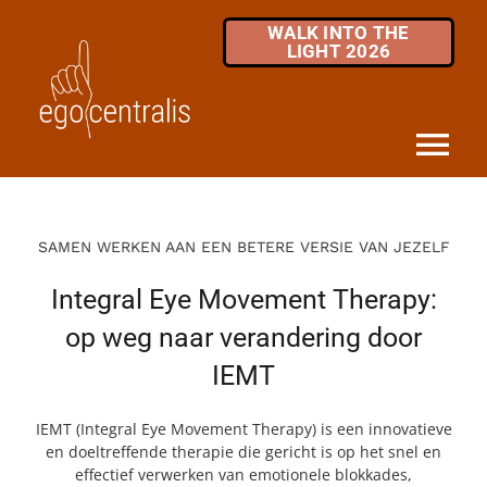
Skip
WALK INTO THE
to
LIGHT 2026
content
Tog
Nav
HOME
SAMEN WERKEN AAN EEN BETERE VERSIE VAN JEZELF
DIENSTEN
Integral Eye Movement Therapy:
MKB / ZZP
op weg naar verandering door
IEMT
OVER ONS
INFOTHEEK
IEMT (Integral Eye Movement Therapy) is een innovatieve
en doeltreffende therapie die gericht is op het snel en
effectief verwerken van emotionele blokkades,
FAQ