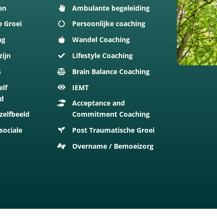
en
Ambulante begeleiding
e Groei
Persoonlijke coaching
ng
Wandel Coaching
zijn
Lifestyle Coaching
s
Brain Balance Coaching
elf
IEMT
id
Acceptance and
zelfbeeld
Commitment Coaching
sociale
Post Traumatische Groei
Overname / Bemoeizorg