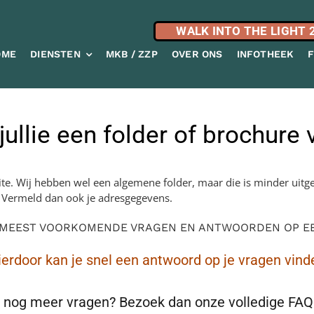
WALK INTO THE LIGHT 
OME
DIENSTEN
MKB / ZZP
OVER ONS
INFOTHEEK
ullie een folder of brochure 
site. Wij hebben wel een algemene folder, maar die is minder uitg
. Vermeld dan ook je adresgegevens.
 MEEST VOORKOMENDE VRAGEN EN ANTWOORDEN OP EEN
ierdoor kan je snel een antwoord op je vragen vind
 nog meer vragen? Bezoek dan onze volledige FAQ