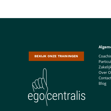
Algem
Coachi
BEKIJK ONZE TRAININGEN
Particu
Zakelij
Over O
Contac
Blog