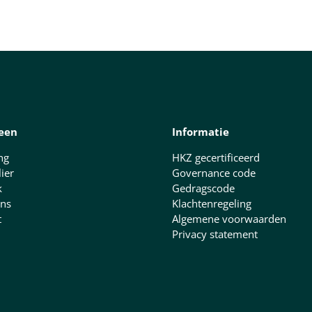
een
Informatie
ng
HKZ gecertificeerd
lier
Governance code
k
Gedragscode
ns
Klachtenregeling
t
Algemene voorwaarden
Privacy statement