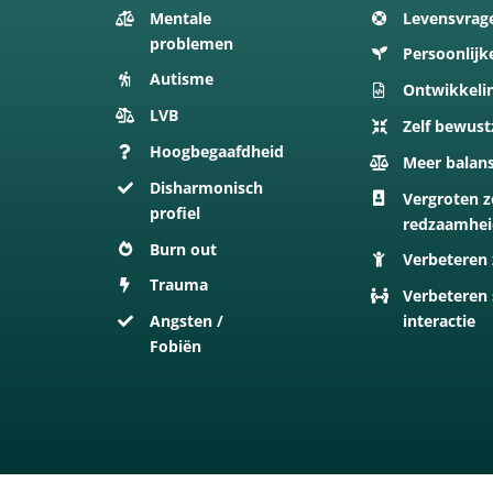
Mentale
Levensvrag
problemen
Persoonlijk
Autisme
Ontwikkeli
LVB
Zelf bewust
Hoogbegaafdheid
Meer balan
Disharmonisch
Vergroten z
profiel
redzaamhe
Burn out
Verbeteren 
Trauma
Verbeteren 
Angsten /
interactie
Fobiën