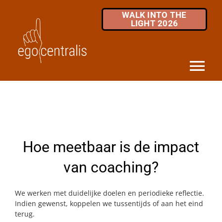
Skip
WALK INTO THE
to
LIGHT 2026
content
Tog
Nav
HOME
DIENSTEN
Hoe meetbaar is de impact
MKB / ZZP
van coaching?
OVER ONS
We werken met duidelijke doelen en periodieke reflectie.
INFOTHEEK
Indien gewenst, koppelen we tussentijds of aan het eind
terug.
FAQ