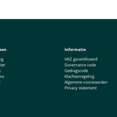
een
Informatie
ng
HKZ gecertificeerd
lier
Governance code
k
Gedragscode
ns
Klachtenregeling
t
Algemene voorwaarden
Privacy statement