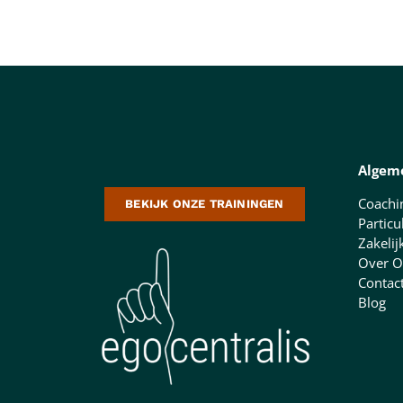
Algem
Coachi
BEKIJK ONZE TRAININGEN
Particu
Zakelij
Over O
Contac
Blog