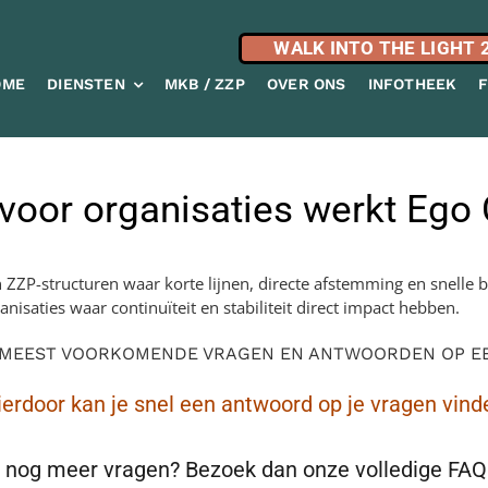
WALK INTO THE LIGHT 
OME
DIENSTEN
MKB / ZZP
OVER ONS
INFOTHEEK
voor organisaties werkt Ego 
ZP-structuren waar korte lijnen, directe afstemming en snelle b
nisaties waar continuïteit en stabiliteit direct impact hebben.
 MEEST VOORKOMENDE VRAGEN EN ANTWOORDEN OP EEN
ierdoor kan je snel een antwoord op je vragen vind
 nog meer vragen? Bezoek dan onze volledige FAQ