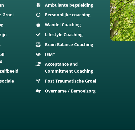
en
Ambulante begeleiding
e Groei
Persoonlijke coaching
ng
Wandel Coaching
zijn
Lifestyle Coaching
s
Brain Balance Coaching
elf
IEMT
id
Acceptance and
zelfbeeld
Commitment Coaching
sociale
Post Traumatische Groei
Overname / Bemoeizorg