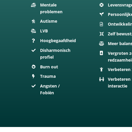
Mentale
Levensvrag
problemen
Persoonlijk
Autisme
Ontwikkeli
LVB
Zelf bewust
Hoogbegaafdheid
Meer balan
Disharmonisch
Vergroten z
profiel
redzaamhe
Burn out
Verbeteren 
Trauma
Verbeteren 
Angsten /
interactie
Fobiën