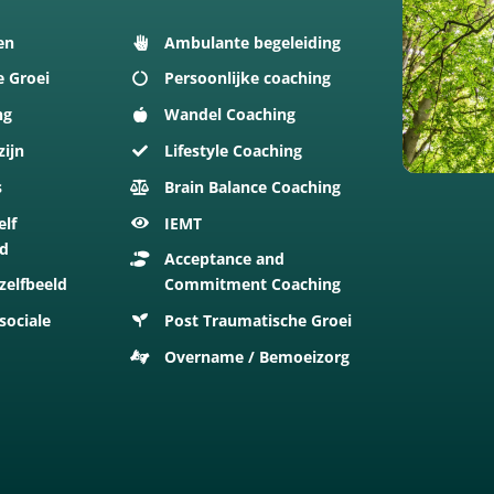
en
Ambulante begeleiding
e Groei
Persoonlijke coaching
ng
Wandel Coaching
zijn
Lifestyle Coaching
s
Brain Balance Coaching
elf
IEMT
id
Acceptance and
zelfbeeld
Commitment Coaching
sociale
Post Traumatische Groei
Overname / Bemoeizorg