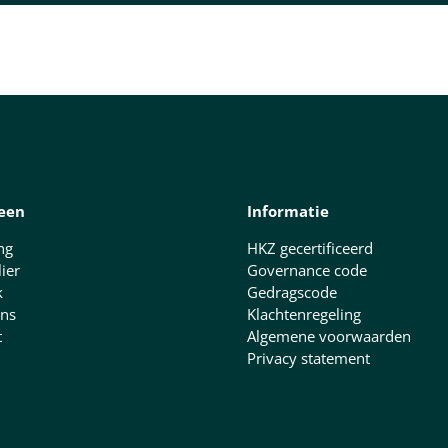
een
Informatie
ng
HKZ gecertificeerd
lier
Governance code
k
Gedragscode
ns
Klachtenregeling
t
Algemene voorwaarden
Privacy statement