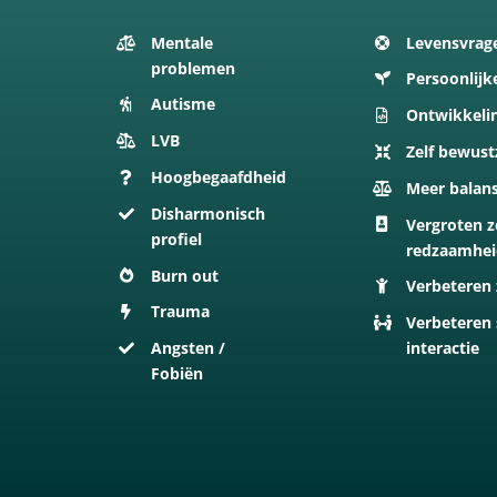
Mentale
Levensvrag
problemen
Persoonlijk
Autisme
Ontwikkeli
LVB
Zelf bewust
Hoogbegaafdheid
Meer balan
Disharmonisch
Vergroten z
profiel
redzaamhe
Burn out
Verbeteren 
Trauma
Verbeteren 
Angsten /
interactie
Fobiën