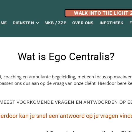
WALK INTO THE LIGHT 
OME
DIENSTEN
MKB / ZZP
OVER ONS
INFOTHEEK
Wat is Ego Centralis?
ei, coaching en ambulante begeleiding, met een focus op maatwerk
j passen ons dus aan op de vraag van onze cliënt. Hierdoor bereik
 MEEST VOORKOMENDE VRAGEN EN ANTWOORDEN OP EEN
ierdoor kan je snel een antwoord op je vragen vind