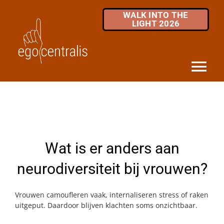
Skip
WALK INTO THE
to
LIGHT 2026
content
Tog
Nav
HOME
DIENSTEN
Wat is er anders aan
MKB / ZZP
neurodiversiteit bij vrouwen?
OVER ONS
Vrouwen camoufleren vaak, internaliseren stress of raken
INFOTHEEK
uitgeput. Daardoor blijven klachten soms onzichtbaar.
FAQ