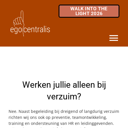
Skip
WALK INTO THE
to
LIGHT 2026
content
Tog
Nav
HOME
DIENSTEN
Werken jullie alleen bij
MKB / ZZP
verzuim?
OVER ONS
Nee. Naast begeleiding bij dreigend of langdurig verzuim
INFOTHEEK
richten wij ons ook op preventie, teamontwikkeling,
training en ondersteuning van HR en leidinggevenden.
FAQ