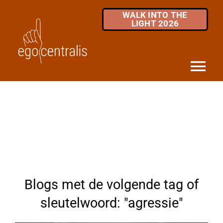
Skip
WALK INTO THE
to
LIGHT 2026
content
Tog
Nav
HOME
DIENSTEN
MKB / ZZP
OVER ONS
Blogs met de volgende tag of
INFOTHEEK
sleutelwoord: "agressie"
FAQ