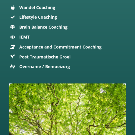
Wandel Coaching
Lifestyle Coaching
Brain Balance Coaching
IEMT
Acceptance and Commitment Coaching
Post Traumatische Groei
Overname / Bemoeizorg