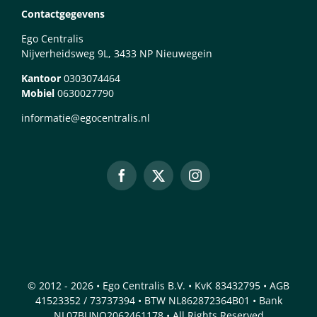
Contactgegevens
Ego Centralis
Nijverheidsweg 9L, 3433 NP Nieuwegein
Kantoor
0303074464
Mobiel
0630027790
informatie@egocentralis.nl
© 2012 - 2026 • Ego Centralis B.V. • KvK 83432795 • AGB
41523352 / 73737394 • BTW NL862872364B01 • Bank
NL07BUNQ2062461178 • All Rights Reserved