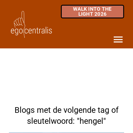
Skip
WALK INTO THE
to
LIGHT 2026
content
Tog
Nav
HOME
DIENSTEN
MKB / ZZP
OVER ONS
Blogs met de volgende tag of
INFOTHEEK
sleutelwoord: "hengel"
FAQ