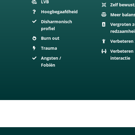
LVB
Zelf bewust
Hoogbegaafdheid
Meer balan
Disharmonisch
Vergroten z
profiel
redzaamhe
Burn out
Verbeteren 
Trauma
Verbeteren 
Angsten /
interactie
Fobiën