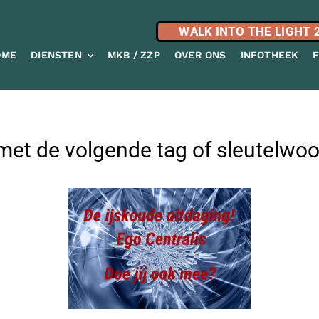
WALK INTO THE LIGHT 
OME
DIENSTEN
MKB / ZZP
OVER ONS
INFOTHEEK
met de volgende tag of sleutelwoord