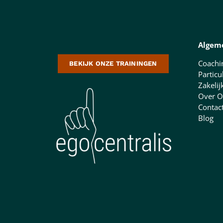
Algem
Coachi
BEKIJK ONZE TRAININGEN
Particu
Zakelij
Over O
Contac
Blog