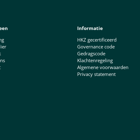
een
Informatie
ng
HKZ gecertificeerd
lier
Governance code
k
Gedragscode
ns
Klachtenregeling
t
Algemene voorwaarden
Privacy statement