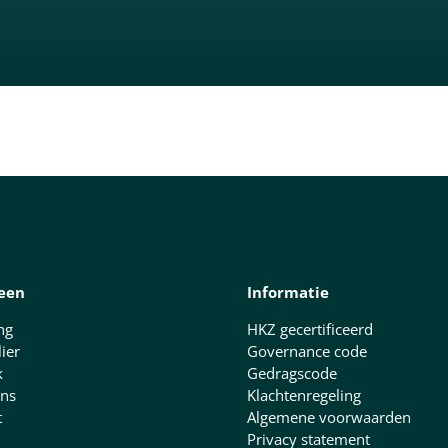
een
Informatie
ng
HKZ gecertificeerd
lier
Governance code
k
Gedragscode
ns
Klachtenregeling
t
Algemene voorwaarden
Privacy statement