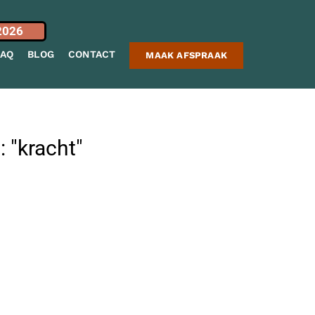
2026
FAQ
BLOG
CONTACT
MAAK AFSPRAAK
 "kracht"