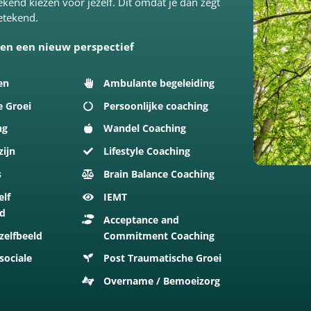
kend kiezen voor jezelf. Dit omdat je dan zegt
betekend.
 en een nieuw perspectief
en
Ambulante begeleiding
e Groei
Persoonlijke coaching
ng
Wandel Coaching
zijn
Lifestyle Coaching
s
Brain Balance Coaching
elf
IEMT
id
Acceptance and
zelfbeeld
Commitment Coaching
sociale
Post Traumatische Groei
Overname / Bemoeizorg