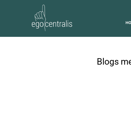
Skip
to
content
H
Blogs me