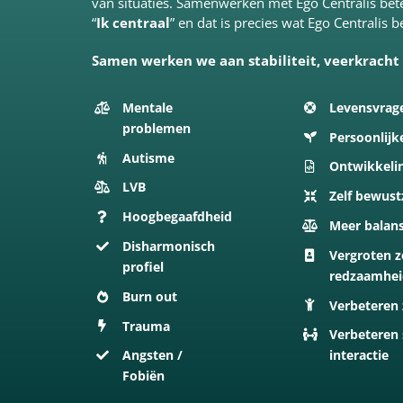
van situaties. Samenwerken met Ego Centralis bete
“
Ik centraal
” en dat is precies wat Ego Centralis 
Samen werken we aan stabiliteit, veerkracht
Mentale
Levensvrag
problemen
Persoonlijk
Autisme
Ontwikkeli
LVB
Zelf bewust
Hoogbegaafdheid
Meer balan
Disharmonisch
Vergroten z
profiel
redzaamhe
Burn out
Verbeteren 
Trauma
Verbeteren 
Angsten /
interactie
Fobiën