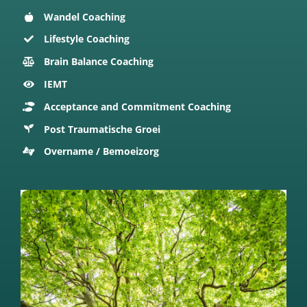
Wandel Coaching
Lifestyle Coaching
Brain Balance Coaching
IEMT
Acceptance and Commitment Coaching
Post Traumatische Groei
Overname / Bemoeizorg