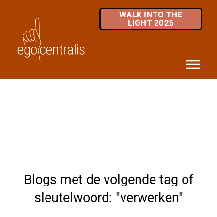
Skip
WALK INTO THE
to
LIGHT 2026
content
Tog
Nav
HOME
DIENSTEN
MKB / ZZP
OVER ONS
Blogs met de volgende tag of
INFOTHEEK
sleutelwoord: "verwerken"
FAQ