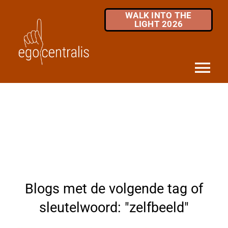
Skip
WALK INTO THE
to
LIGHT 2026
content
Tog
Nav
HOME
DIENSTEN
MKB / ZZP
OVER ONS
Blogs met de volgende tag of
INFOTHEEK
sleutelwoord: "zelfbeeld"
FAQ