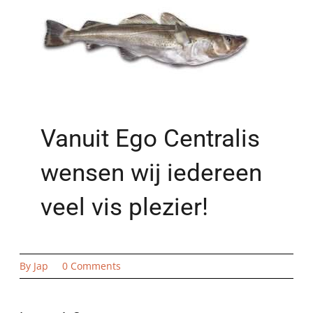
Vanuit Ego Centralis
wensen wij iedereen
veel vis plezier!
on
By
Jap
0 Comments
Dagje
Wrak
vissen