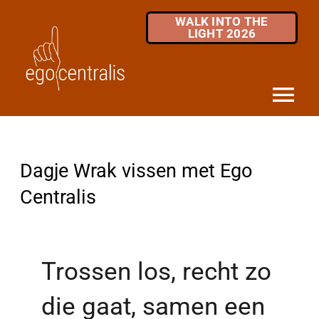
Skip
WALK INTO THE
to
LIGHT 2026
content
Tog
Nav
HOME
Dagje Wrak vissen met Ego Centralis
Dagje Wrak vissen met Ego
DIENSTEN
Centralis
MKB / ZZP
OVER ONS
Trossen los, recht zo
INFOTHEEK
die gaat, samen een
FAQ