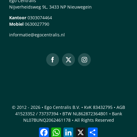
Ego Centralis
Nijverheidsweg 9L, 3433 NP Nieuwegein
Kantoor
0303074464
Mobiel
0630027790
informatie@egocentralis.nl
© 2012 - 2026 • Ego Centralis B.V. • KvK 83432795 • AGB
41523352 / 73737394 • BTW NL862872364B01 • Bank
NL07BUNQ2062461178 • All Rights Reserved
Facebook
WhatsApp
LinkedIn
X
Delen