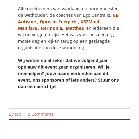
Alle deelnemers van vandaag, de burgemeester,
de wethouder, de coaches van Ego Centralis,
GB
Autisme
,
Oprecht Energiek
,
XS2Mind
,
Manifera
,
Harmonia
,
Matthea
en iedereen die
wij nu vergeten zijn. Het was voor ons een erg
mooie dag en kijken terug op een geslaagde
organisatie van deze wandeling.
Wij weten nu al zeker dat we volgend jaar
opnieuw dit event gaan organiseren. Wil je
meehelpen? Jouw naam verbinden aan dit
event, ons sponsoren of iets anders? Stuur ons
dan een berichtje!
on
By
Jap
2 Comments
Eindelijk
de
wandeling
en