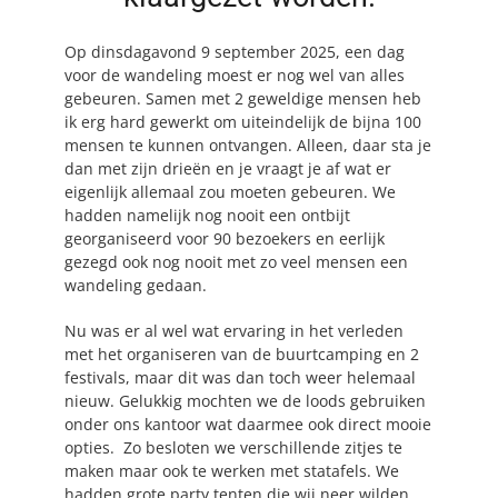
BLOG
Op dinsdagavond 9 september 2025, een dag
voor de wandeling moest er nog wel van alles
gebeuren. Samen met 2 geweldige mensen heb
CONTACT
ik erg hard gewerkt om uiteindelijk de bijna 100
mensen te kunnen ontvangen. Alleen, daar sta je
MAAK AFSPRAAK
dan met zijn drieën en je vraagt je af wat er
eigenlijk allemaal zou moeten gebeuren. We
hadden namelijk nog nooit een ontbijt
georganiseerd voor 90 bezoekers en eerlijk
gezegd ook nog nooit met zo veel mensen een
wandeling gedaan.
Nu was er al wel wat ervaring in het verleden
met het organiseren van de buurtcamping en 2
festivals, maar dit was dan toch weer helemaal
nieuw. Gelukkig mochten we de loods gebruiken
onder ons kantoor wat daarmee ook direct mooie
opties. Zo besloten we verschillende zitjes te
maken maar ook te werken met statafels. We
hadden grote party tenten die wij neer wilden