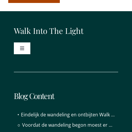
Walk Into The Light
Toggle
Navigation
Walk Into The Light – intro
Aanmelden Wandeling en ontbijt
Blog Content
Sponsor worden
Eindelijk de wandeling en ontbijten Walk into The Light
Aangesloten organisaties
Voordat de wandeling begon moest er natuurlijk nog wel het 1 en ander klaargezet worden.