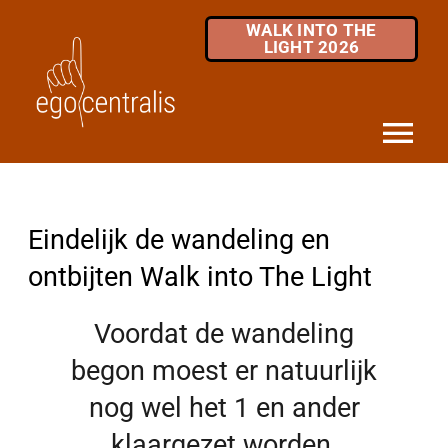
Skip
WALK INTO THE
to
LIGHT 2026
content
Tog
Nav
HOME
Eindelijk de wandeling en ontbijten Walk into The Light
Eindelijk de wandeling en
DIENSTEN
ontbijten Walk into The Light
MKB / ZZP
Voordat de wandeling
OVER ONS
begon moest er natuurlijk
INFOTHEEK
nog wel het 1 en ander
klaargezet worden.
FAQ