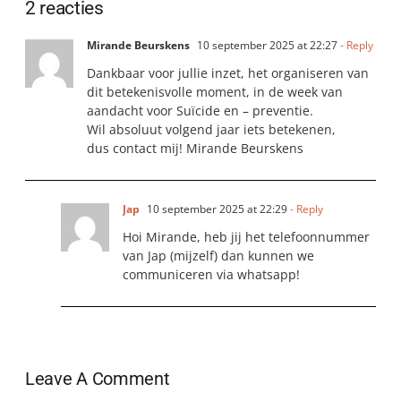
2 reacties
ontbijten
Walk
Mirande Beurskens
10 september 2025 at 22:27
- Reply
into
The
Dankbaar voor jullie inzet, het organiseren van
Light
dit betekenisvolle moment, in de week van
aandacht voor Suïcide en – preventie.
Wil absoluut volgend jaar iets betekenen,
dus contact mij! Mirande Beurskens
Jap
10 september 2025 at 22:29
- Reply
Hoi Mirande, heb jij het telefoonnummer
van Jap (mijzelf) dan kunnen we
communiceren via whatsapp!
Leave A Comment