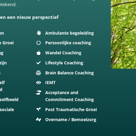
betekend.
 en een nieuw perspectief
en
Ambulante begeleiding
e Groei
Persoonlijke coaching
ng
Wandel Coaching
zijn
Lifestyle Coaching
s
Brain Balance Coaching
elf
IEMT
id
Acceptance and
zelfbeeld
Commitment Coaching
sociale
Post Traumatische Groei
Overname / Bemoeizorg