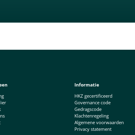
een
Informatie
ng
HKZ gecertificeerd
lier
Governance code
k
Gedragscode
ns
Klachtenregeling
t
Algemene voorwaarden
Privacy statement