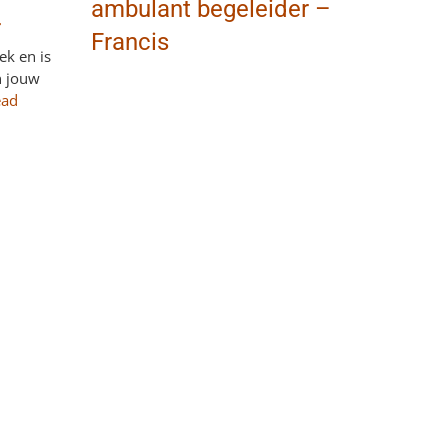
ambulant begeleider –
r
Francis
ek en is
n jouw
ead