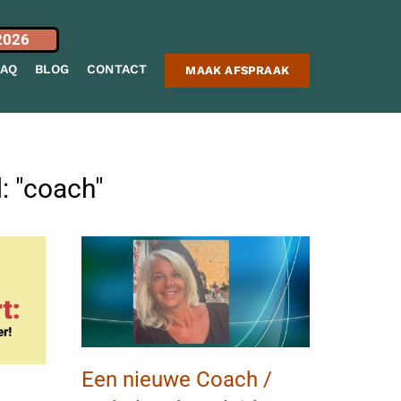
2026
FAQ
BLOG
CONTACT
MAAK AFSPRAAK
: "coach"
Een nieuwe Coach /