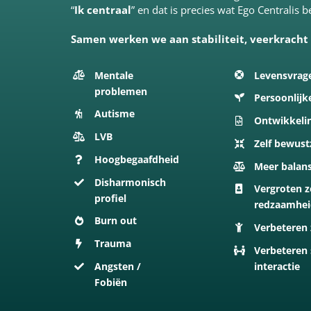
“
Ik centraal
” en dat is precies wat Ego Centralis 
Samen werken we aan stabiliteit, veerkracht
Mentale
Levensvrag
problemen
Persoonlijk
Autisme
Ontwikkeli
LVB
Zelf bewust
Hoogbegaafdheid
Meer balan
Disharmonisch
Vergroten z
profiel
redzaamhe
Burn out
Verbeteren 
Trauma
Verbeteren 
Angsten /
interactie
Fobiën