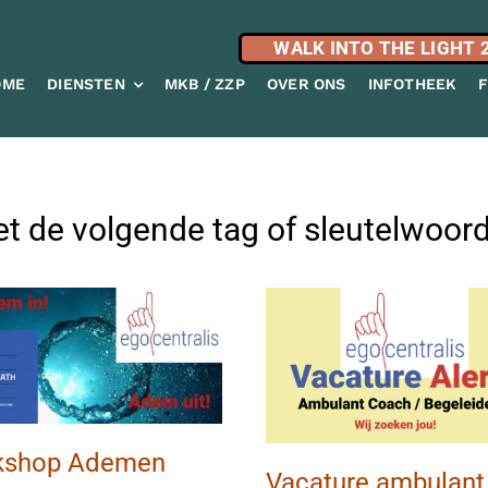
WALK INTO THE LIGHT 
OME
DIENSTEN
MKB / ZZP
OVER ONS
INFOTHEEK
t de volgende tag of sleutelwoord
kshop Ademen
Vacature ambulant