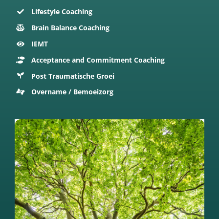
Lifestyle Coaching
Brain Balance Coaching
IEMT
Acceptance and Commitment Coaching
Post Traumatische Groei
Overname / Bemoeizorg