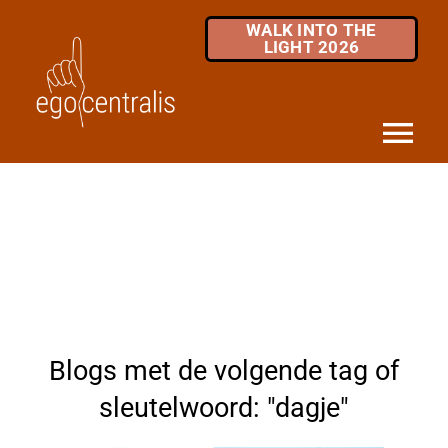
Skip
WALK INTO THE
to
LIGHT 2026
content
Tog
Nav
HOME
DIENSTEN
MKB / ZZP
OVER ONS
Blogs met de volgende tag of
INFOTHEEK
sleutelwoord: "dagje"
FAQ