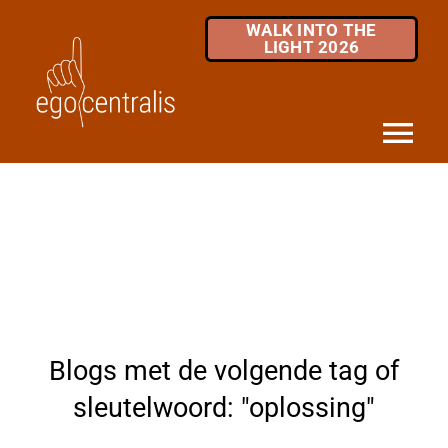
Skip
WALK INTO THE
to
LIGHT 2026
content
Tog
Nav
HOME
DIENSTEN
MKB / ZZP
OVER ONS
Blogs met de volgende tag of
INFOTHEEK
sleutelwoord: "oplossing"
FAQ