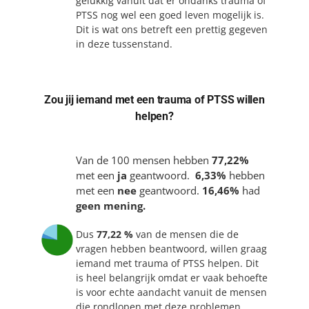
gelukkig vanuit dat er ondanks trauma of
PTSS nog wel een goed leven mogelijk is.
Dit is wat ons betreft een prettig gegeven
in deze tussenstand.
Zou jij iemand met een trauma of PTSS willen
helpen?
Van de 100 mensen hebben
77,22%
met een
ja
geantwoord.
6,33%
hebben
met een
nee
geantwoord.
16,46%
had
geen mening.
Dus
77,22 %
van de mensen die de
vragen hebben beantwoord, willen graag
iemand met trauma of PTSS helpen. Dit
is heel belangrijk omdat er vaak behoefte
is voor echte aandacht vanuit de mensen
die rondlopen met deze problemen.