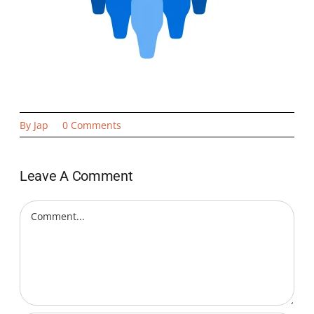
on
By
Jap
0 Comments
De
Trauma
vragenlijst
Leave A Comment
–
een
(schokkende)
Comment
tussenstand.