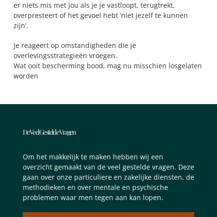
er niets mis met jou als je je vastloopt, terugtrekt,
overpresteert of het gevoel hebt ‘niet jezelf te kunnen
zijn’.
Je reageert op omstandigheden die je
overlevingsstrategieën vroegen.
Wat ooit bescherming bood, mag nu misschien losgelaten
worden
De Veel Gestelde Vragen
Om het makkelijk te maken hebben wij een
overzicht gemaakt van de veel gestelde vragen. Deze
gaan over onze particuliere en zakelijke diensten, de
methodieken en over mentale en psychische
problemen waar men tegen aan kan lopen.