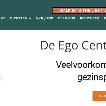
WALK INTO THE LIGHT 
OME
DIENSTEN
MKB / ZZP
OVER ONS
INFOTHEEK
De Ego Cent
Veelvoorko
gezins
TER