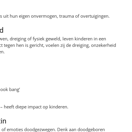
oms uit hun eigen onvermogen, trauma of overtuigingen.
ld
wen, dreiging of fysiek geweld, leven kinderen in een
ct tegen hen is gericht, voelen zij de dreiging, onzekerheid
en.
n ook bang’
 – heeft diepe impact op kinderen.
in
en of emoties doodgezwegen. Denk aan doodgeboren