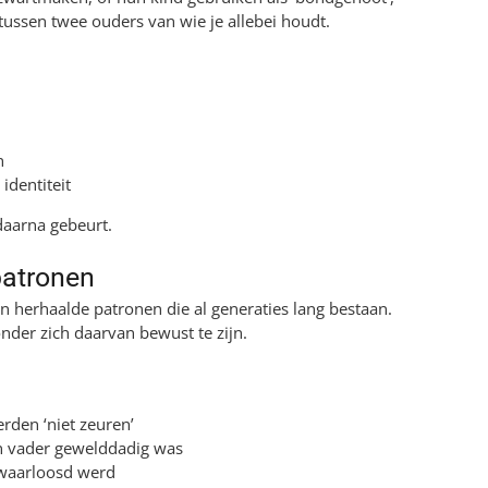
 tussen twee ouders van wie je allebei houdt.
n
identiteit
 daarna gebeurt.
patronen
 herhaalde patronen die al generaties lang bestaan.
der zich daarvan bewust te zijn.
rden ‘niet zeuren’
en vader gewelddadig was
rwaarloosd werd