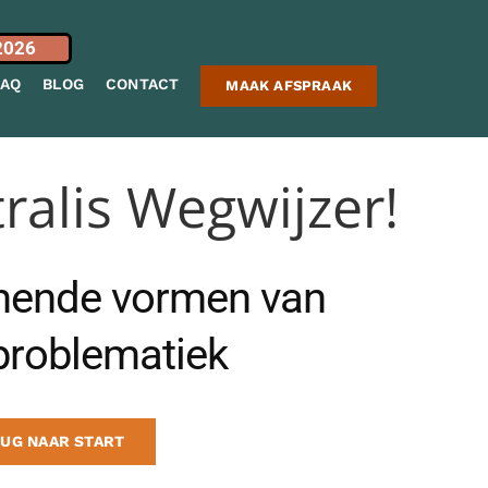
2026
FAQ
BLOG
CONTACT
MAAK AFSPRAAK
ralis Wegwijzer!
mende vormen van
problematiek
UG NAAR START