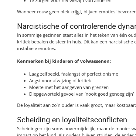
Te zorgen voor het welzijn van anderen
Wanneer rouw geen plek krijgt, blijven emoties ‘bevrore
Narcistische of controlerende dyn
In sommige gezinnen staat alles in het teken van één oude
kritiek bepalen de sfeer in huis. Dit kan een narcistisch
instabiele emoties.
Kenmerken bij kinderen of volwassenen:
Laag zelfbeeld, faalangst of perfectionisme
Angst voor afwijzing of kritiek
Moeite met het aangeven van grenzen
Diepgeworteld gevoel van ‘nooit goed genoeg zijn’
De loyaliteit aan zo’n ouder is vaak groot, maar kostbaar
Scheiding en loyaliteitsconflicten
Scheidingen zijn soms onvermijdelijk, maar de manier 
impact op het kind. Als ouders blijven strijden, de ande