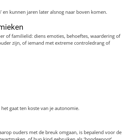
n’ en kunnen jaren later alsnog naar boven komen.
amieken
r of familielid: diens emoties, behoeftes, waardering of
e ouder zijn, of iemand met extreme controledrang of
: het gaat ten koste van je autonomie.
waarop ouders met de breuk omgaan, is bepalend voor de
r zwartmaken, of hun kind gebruiken als ‘bondgenoot’,