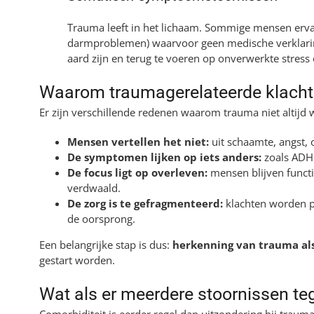
Trauma leeft in het lichaam. Sommige mensen ervar
darmproblemen) waarvoor geen medische verklari
aard zijn en terug te voeren op onverwerkte stress
Waarom traumagerelateerde klacht
Er zijn verschillende redenen waarom trauma niet altijd
Mensen vertellen het niet:
uit schaamte, angst, o
De symptomen lijken op iets anders:
zoals ADHD
De focus ligt op overleven:
mensen blijven functio
verdwaald.
De zorg is te gefragmenteerd:
klachten worden p
de oorsprong.
Een belangrijke stap is dus:
herkenning van trauma al
gestart worden.
Wat als er meerdere stoornissen teg
Comorbiditeit is eerder regel dan uitzondering bij trau