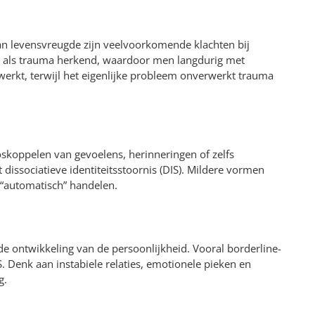
an levensvreugde zijn veelvoorkomende klachten bij
jd als trauma herkend, waardoor men langdurig met
werkt, terwijl het eigenlijke probleem onverwerkt trauma
loskoppelen van gevoelens, herinneringen of zelfs
t dissociatieve identiteitsstoornis (DIS). Mildere vormen
 “automatisch” handelen.
e ontwikkeling van de persoonlijkheid. Vooral borderline-
Denk aan instabiele relaties, emotionele pieken en
g.