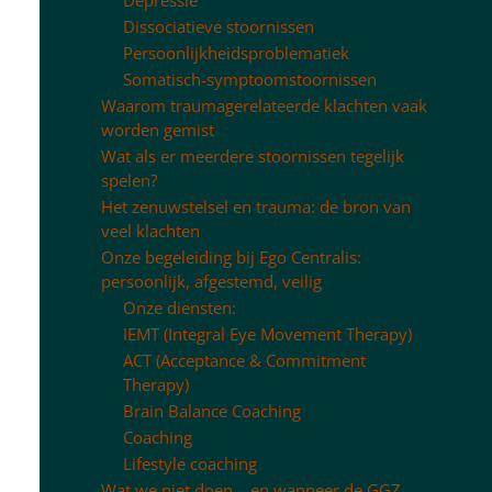
Dissociatieve stoornissen
Persoonlijkheidsproblematiek
Somatisch-symptoomstoornissen
Waarom traumagerelateerde klachten vaak
worden gemist
Wat als er meerdere stoornissen tegelijk
spelen?
Het zenuwstelsel en trauma: de bron van
veel klachten
Onze begeleiding bij Ego Centralis:
persoonlijk, afgestemd, veilig
Onze diensten:
IEMT (Integral Eye Movement Therapy)
ACT (Acceptance & Commitment
Therapy)
Brain Balance Coaching
Coaching
Lifestyle coaching
Wat we niet doen – en wanneer de GGZ