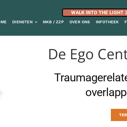
WALK INTO THE LIGHT 
OME
DIENSTEN
MKB / ZZP
OVER ONS
INFOTHEEK
De Ego Cent
Traumagerelate
overlapp
TER