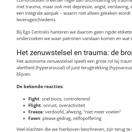
met trauma, maar ook met depressie, angst, verslaving, 
een integrale aanpak – waarin niet alleen gekeken wor
levensgeschiedenis.
Bij Ego Centralis hanteren we daarom geen rigide etikett
onderzoeken we waar patronen vandaan komen en wat er 
Het zenuwstelsel en trauma: de bro
Het autonome zenuwstelsel speelt een grote rol bij trau
alertheid (hyperarousal) of juist terugtrekking (hypoaro
blijven.
De bekende reacties:
Fight
: snel boos, controlerend
Flight
: onrust, overactiviteit
Freeze
: verdoofd, afwezig, “niet meer voelen”
Fawn
: please-gedrag, zelfopoffering
Veel klachten die we hierboven beschreven, zijn terug te 