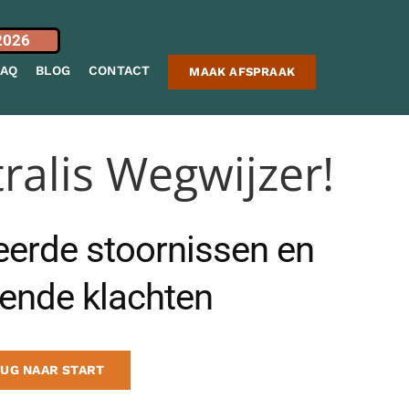
2026
FAQ
BLOG
CONTACT
MAAK AFSPRAAK
ralis Wegwijzer!
erde stoornissen en
ende klachten
UG NAAR START