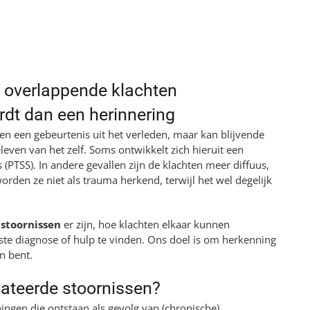
toornissen en overlappende klachten
 overlappende klachten
dt dan een herinnering
en een gebeurtenis uit het verleden, maar kan blijvende
leven van het zelf. Soms ontwikkelt zich hieruit een
 (PTSS). In andere gevallen zijn de klachten meer diffuus,
den ze niet als trauma herkend, terwijl het wel degelijk
stoornissen
er zijn, hoe klachten elkaar kunnen
te diagnose of hulp te vinden. Ons doel is om herkenning
en bent.
ateerde stoornissen?
ngen die ontstaan als gevolg van (chronische)